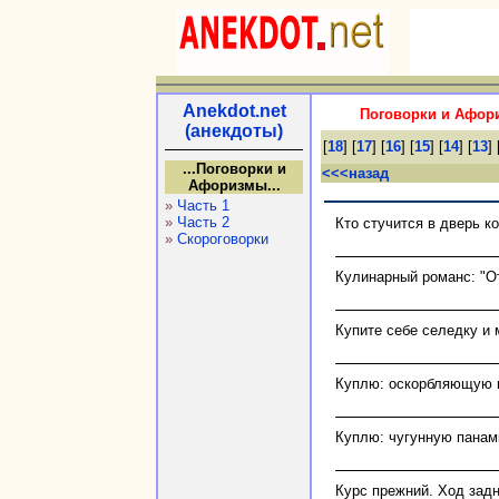
Anekdot.net
Поговорки и Афори
(анекдоты)
[
18
] [
17
] [
16
] [
15
] [
14
] [
13
] 
...Поговорки и
<<<назад
Афоризмы...
»
Часть 1
»
Часть 2
Кто стучится в дверь к
»
Скороговорки
Кулинарный романс: "От
Купите себе селедку и 
Куплю: оскорбляющую ки
Куплю: чугунную панам
Курс прежний. Ход задн