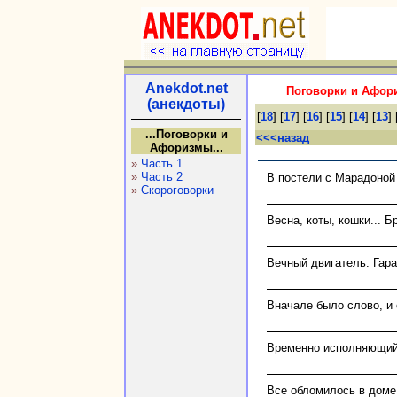
Anekdot.net
Поговорки и Афори
(анекдоты)
[
18
] [
17
] [
16
] [
15
] [
14
] [
13
] 
...Поговорки и
<<<назад
Афоризмы...
»
Часть 1
»
Часть 2
В постели с Марадоной
»
Скороговорки
Весна, коты, кошки... Б
Вечный двигатель. Гара
Вначале было слово, и 
Временно исполняющий
Все обломилось в доме