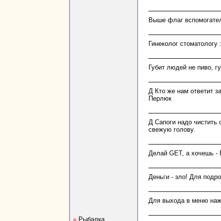
Выше флаг вспомогател
Гинеколог стоматологу :
Губит людей не пиво, г
Д Кто же нам ответит за
Перлюк
Д Сапоги надо чистить 
свежую голову.
Делай GET, а хочешь -
Деньги - зло! Для подр
Для выхода в меню на
»
Рыбалка