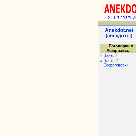
Anekdot.net
(анекдоты)
...Поговорки и
Афоризмы...
»
Часть 1
»
Часть 2
»
Скороговорки