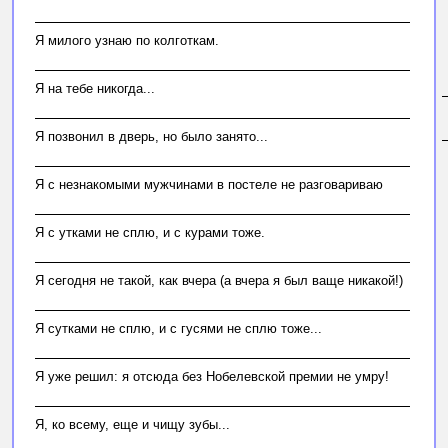
Я милого узнаю по колготкам.
Я на тебе никогда...
Я позвонил в дверь, но было занято...
Я с незнакомыми мужчинами в постеле не разговариваю
Я с утками не сплю, и с курами тоже.
Я сегодня не такой, как вчера (а вчера я был ваще никакой!)
Я сутками не сплю, и с гусями не сплю тоже...
Я уже pешил: я отсюда без Hобелевской пpемии не умpу!
Я, ко всему, еще и чищу зубы...