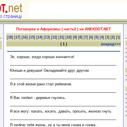
Поговорки и Афоризмы ( часть2 ) на ANEKDOT.NET
[
18
] [
17
] [
16
] [
15
] [
14
] [
13
] [
12
] [
11
] [
10
] [
9
] [
8
] [
7
] [
6
] [
5
] [
4
] [
3
] [
2
] [
1
]
( 1 )
вперед>>>
Эх, хорошо, когда хорошо кончается!
Юноши и девушки! Овладевайте друг другом.
Я в этой жизни рано стал ребенком.
Я Вас любил - деревья гнулись.
Я все могу: пахать, косить, давать, просить, железо гнуть.
Я люблю тебя жизнь, ну а ты меня снова и снова...