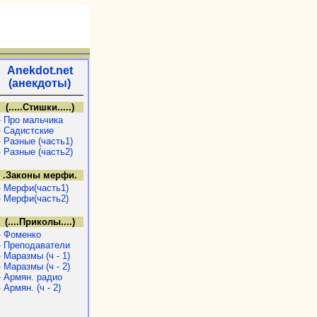
Anekdot.net
(анекдоты)
(.....Стишки.....)
»
Про мальчика
»
Садистские
»
Разные (часть1)
»
Разные (часть2)
.Законы мерфи.
»
Мерфи(часть1)
»
Мерфи(часть2)
(....Приколы....)
»
Фоменко
»
Преподаватели
»
Маразмы (ч - 1)
»
Маразмы (ч - 2)
»
Армян. радио
»
Армян. (ч - 2)