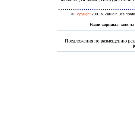
- - - - - - - - - - - - - - - - - - - - - - - - - - - - - - - - - - - - 
©
Copyright
2001
V. Zarudin Все пра
Наши сервисы:
советы 
Предложения по размещению рек
I