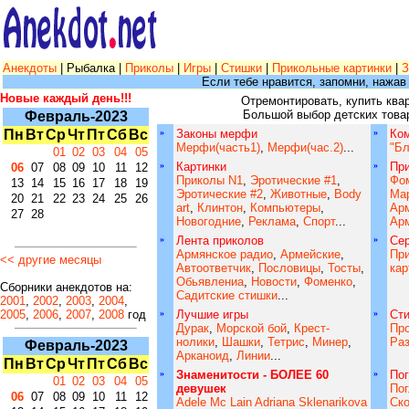
Анекдоты
| Рыбалка |
Приколы
|
Игры
|
Стишки
|
Прикольные картинки
|
З
Если тебе нравится, запомни, нажав
Новые каждый день!!!
Отремонтировать, купить ква
Большой выбор детских това
Февраль-2023
Пн
Вт
Ср
Чт
Пт
Сб
Вс
»
Законы мерфи
»
Ко
Мерфи(часть1)
,
Мерфи(час.2)
...
"Бл
01
02
03
04
05
»
Картинки
»
Пр
06
07
08
09
10
11
12
Приколы N1
,
Эротические #1
,
Фо
13
14
15
16
17
18
19
Эротические #2
,
Животные
,
Body
Ма
20
21
22
23
24
25
26
art
,
Клинтон
,
Компьютеры
,
Арм
27
28
Новогодние
,
Реклама
,
Спорт
...
Арм
»
Лента приколов
»
Се
Армянское радио
,
Армейские
,
При
<< другие месяцы
Автоответчик
,
Пословицы
,
Тосты
,
кар
Обьявлениа
,
Новости
,
Фоменко
,
Сборники анекдотов на:
Садитские стишки
...
2001
,
2002
,
2003
,
2004
,
2005
,
2006
,
2007
,
2008
год
»
Лучшие игры
»
Ст
Дурак
,
Морской бой
,
Крест-
Про
нолики
,
Шашки
,
Тетрис
,
Минер
,
Раз
Февраль-2023
Арканоид
,
Линии
...
Пн
Вт
Ср
Чт
Пт
Сб
Вс
»
Знаменитости - БОЛЕЕ 60
»
По
01
02
03
04
05
девушек
Пог
06
07
08
09
10
11
12
Adele Mc Lain
Adriana Sklenarikova
Ско