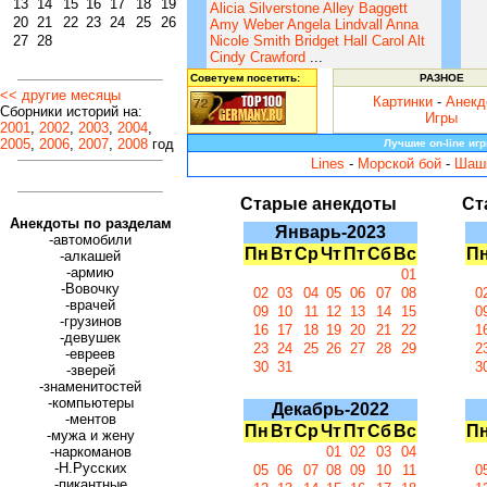
13
14
15
16
17
18
19
Alicia Silverstone
Alley Baggett
20
21
22
23
24
25
26
Amy Weber
Angela Lindvall
Anna
27
28
Nicole Smith
Bridget Hall
Carol Alt
Cindy Crawford
...
Советуем посетить:
РАЗНОЕ
<< другие месяцы
Картинки
-
Анекд
Сборники историй на:
Игры
2001
,
2002
,
2003
,
2004
,
2005
,
2006
,
2007
,
2008
год
Лучшие on-line иг
Lines
-
Морской бой
-
Шаш
Старые анекдоты
Ст
Анекдоты по разделам
Январь-2023
-автомобили
Пн
Вт
Ср
Чт
Пт
Сб
Вс
П
-алкашей
-армию
01
-Вовочку
02
03
04
05
06
07
08
0
-врачей
09
10
11
12
13
14
15
0
-грузинов
16
17
18
19
20
21
22
1
-девушек
23
24
25
26
27
28
29
2
-евреев
30
31
3
-зверей
-знаменитостей
-компьютеры
Декабрь-2022
-ментов
Пн
Вт
Ср
Чт
Пт
Сб
Вс
П
-мужа и жену
-наркоманов
01
02
03
04
-Н.Русских
05
06
07
08
09
10
11
0
-пикантные