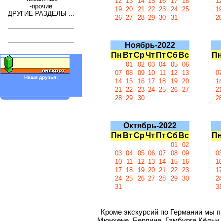
12
13
14
15
16
17
18
1
-прочие
19
20
21
22
23
24
25
1
ДРУГИЕ РАЗДЕЛЫ ...
26
27
28
29
30
31
2
Ноябрь-2022
Пн
Вт
Ср
Чт
Пт
Сб
Вс
П
01
02
03
04
05
06
07
08
09
10
11
12
13
0
Наши друзья:
14
15
16
17
18
19
20
1
21
22
23
24
25
26
27
2
28
29
30
2
Октябрь-2022
Пн
Вт
Ср
Чт
Пт
Сб
Вс
П
01
02
03
04
05
06
07
08
09
0
10
11
12
13
14
15
16
1
17
18
19
20
21
22
23
1
24
25
26
27
28
29
30
2
31
3
Кроме экскурсий по Германии мы 
Мюнхене, Берлине, Гамбурге
Кёльн 