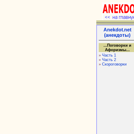
Anekdot.net
(анекдоты)
...Поговорки и
Афоризмы...
»
Часть 1
»
Часть 2
»
Скороговорки