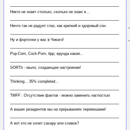
Hикто не знает столько, сколько не знаю я...
Hичто так не радует глаз, как крепкий и здоровый сон
Hу и форточки у вас в Чикаго!
Pop-Corn, Cock-Porn, брр, ерунда какая...
SORTIr - мыло, создающее настроение!
Thinking... 35% completed...
TMFF : Отсутствие фактов - можно заменить наглостью
А ваших резидентов мы на прерываниях перевешаем!
А вот кто не хочет cахару или cливок?