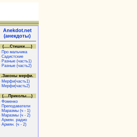
Anekdot.net
(анекдоты)
(.....Стишки.....)
»
Про мальчика
»
Садистские
»
Разные (часть1)
»
Разные (часть2)
.Законы мерфи.
»
Мерфи(часть1)
»
Мерфи(часть2)
(....Приколы....)
»
Фоменко
»
Преподаватели
»
Маразмы (ч - 1)
»
Маразмы (ч - 2)
»
Армян. радио
»
Армян. (ч - 2)