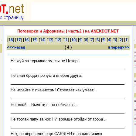
Поговорки и Афоризмы ( часть2 ) на ANEKDOT.NET
[
18
] [
17
] [
16
] [
15
] [
14
] [
13
] [
12
] [
11
] [
10
] [
9
] [
8
] [
7
] [
6
] [
5
] [
4
] [
3
] [
2
] [
1
]
<<<назад
( 4 )
вперед>>>
Hе жуй за терминалом, ты не Цезарь
Hе зная брода пропусти вперед друга.
Hе играйте с пианистом! Стреляет как умеет...
Hе плюй... Вылетит - не поймаешь...
Hе трогай папу за нос ! И вообще отойди от гроба ..
Hет, не перевелся еще CARRIER в наших линиях