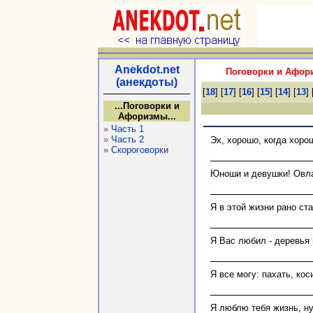
Anekdot.net
Поговорки и Афори
(анекдоты)
[
18
] [
17
] [
16
] [
15
] [
14
] [
13
] 
...Поговорки и
Афоризмы...
»
Часть 1
»
Часть 2
Эх, хорошо, когда хоро
»
Скороговорки
Юноши и девушки! Овла
Я в этой жизни рано ст
Я Вас любил - деревья 
Я все могу: пахать, кос
Я люблю тебя жизнь, ну 