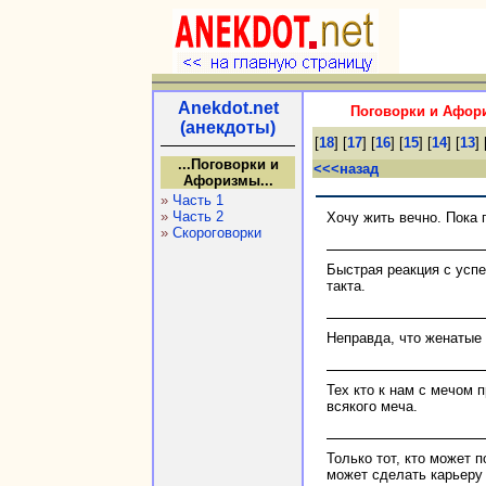
Anekdot.net
Поговорки и Афори
(анекдоты)
[
18
] [
17
] [
16
] [
15
] [
14
] [
13
] 
...Поговорки и
<<<назад
Афоризмы...
»
Часть 1
»
Часть 2
Хочу жить вечно. Пока 
»
Скороговорки
Быстрая реакция с усп
такта.
Неправда, что женатые 
Тех кто к нам с мечом 
всякого меча.
Только тот, кто может 
может сделать карьеру 