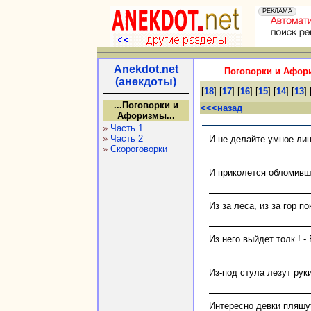
Anekdot.net
Поговорки и Афори
(анекдоты)
[
18
] [
17
] [
16
] [
15
] [
14
] [
13
] 
...Поговорки и
<<<назад
Афоризмы...
»
Часть 1
»
Часть 2
И не делайте умное ли
»
Скороговорки
И приколется обломивш
Из за леса, из за гор 
Из него выйдет толк ! -
Из-под стула лезут руки!
Интересно девки пляшут