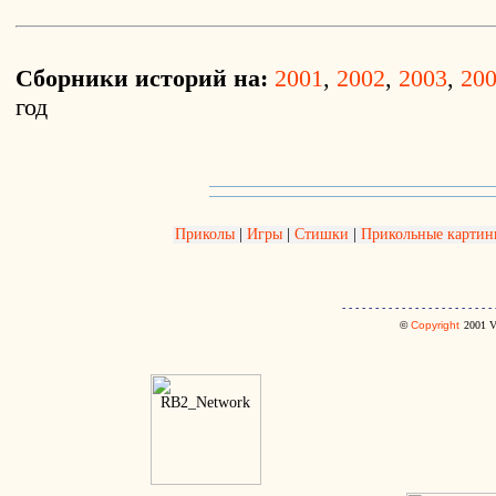
Сборники историй на:
2001
,
2002
,
2003
,
20
год
Приколы
|
Игры
|
Стишки
|
Прикольные картин
- - - - - - - - - - - - - - - - - - - - - - - 
©
Copyright
2001
V.