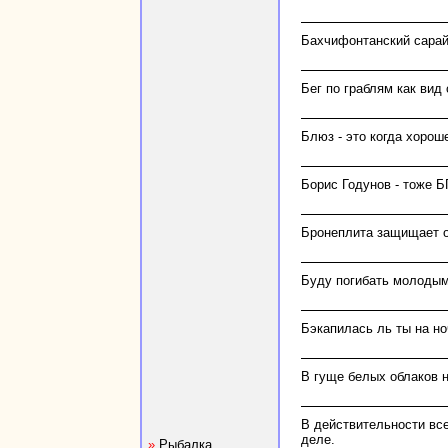
Бахчифонтанский сарай
Бег по граблям как вид
Блюз - это когда хорош
Борис Годунов - тоже БГ
Бронеплита защищает о
Буду погибать молодым!!
Бэкапилась ль ты на но
В гуще белых облаков н
В действительности все
деле.
»
Рыбалка