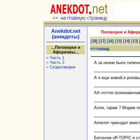
Anekdot.net
Поговорки и Афори
(анекдоты)
[
18
] [
17
] [
16
] [
15
] [
14
] [
13
] 
...Поговорки и
<<<назад
Афоризмы...
»
Часть 1
»
Часть 2
А за окном было типично
»
Скороговорки
А я еще живой,я розовы
АА ччттоо ооззннааччаа
Алле, гараж ? Модем по
Аппетит приходит вмес
Батончик off-TOPIC и с