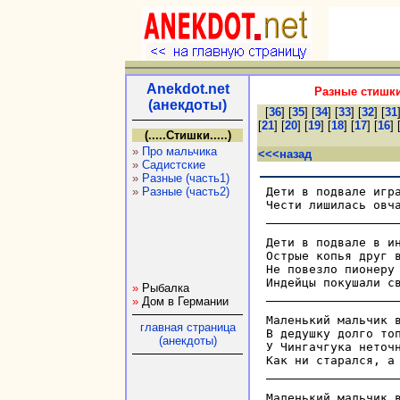
Anekdot.net
Разные стишки
(анекдоты)
[
36
] [
35
] [
34
] [
33
] [
32
] [
31
[
21
] [
20
] [
19
] [
18
] [
17
] [
16
] 
(.....Стишки.....)
»
Про мальчика
<<<назад
»
Садистские
»
Разные (часть1)
»
Разные (часть2)
Дети в подвале игра
Дети в подвале в ин
Острые копья друг в
Не повезло пионеру 
»
Рыбалка
»
Дом в Германии
Маленький мальчик в
главная страница
В дедушку долго топ
(анекдоты)
У Чингачгука неточн
Маленький мальчик в