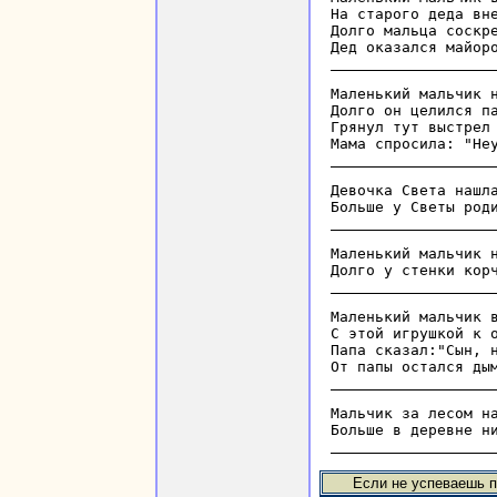
На старого деда вне
Долго мальца соскре
Маленький мальчик н
Долго он целился па
Грянул тут выстрел 
Девочка Света нашла
Маленький мальчик н
Маленький мальчик в
С этой игрушкой к о
Папа сказал:"Сын, н
Maльчик зa лecoм нa
Если не успеваешь п