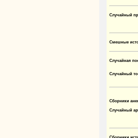
Случайный пр
Смешные исто
Случайная по
Случайный то
Сборники ане
Случайный ар
Сборники ист