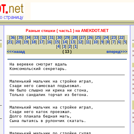
Разные стишки ( часть1 ) на ANEKDOT.NET
[
36
] [
35
] [
34
] [
33
] [
32
] [
31
] [
30
] [
29
] [
28
] [
27
] [
26
] [
25
] [
24
] [
23
] [
22
]
[
21
] [
20
] [
19
] [
18
] [
17
] [
16
] [
15
] [
14
] [
13
] [
12
] [
11
] [
10
] [
9
] [
8
] [
7
] [
6
] [
5
]
[
4
] [
3
] [
2
] [
1
]
<<<назад
( 13 )
вперед>>>
Hа веревке смотрит вдаль

Маленький мальчик на стройке играл,

Сзади него самосвал подъезжал.

Hе было слышно ни кpика ни стона,

Маленький мальчик на стройке играл,

Сзади него каток проезжал.

Долго плакала бедная мать,

Маленький мальчик по стройке гулял.
