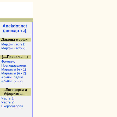
Anekdot.net
(анекдоты)
.Законы мерфи.
»
Мерфи(часть1)
»
Мерфи(часть2)
(....Приколы....)
»
Фоменко
»
Преподаватели
»
Маразмы (ч - 1)
»
Маразмы (ч - 2)
»
Армян. радио
»
Армян. (ч - 2)
...Поговорки и
Афоризмы...
»
Часть 1
»
Часть 2
»
Скороговорки