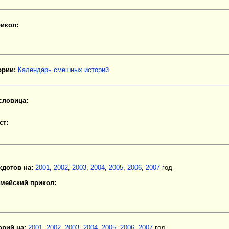
икол:
рии:
Календарь смешных историй
словица:
ст:
кдотов на:
2001
,
2002
,
2003
,
2004
,
2005
,
2006
,
2007
год
мейский прикол:
орий на:
2001
,
2002
,
2003
,
2004
,
2005
,
2006
,
2007
год