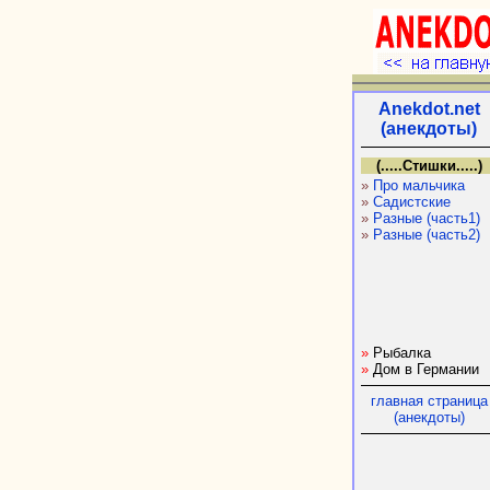
Anekdot.net
(анекдоты)
(.....Стишки.....)
»
Про мальчика
»
Садистские
»
Разные (часть1)
»
Разные (часть2)
»
Рыбалка
»
Дом в Германии
главная страница
(анекдоты)