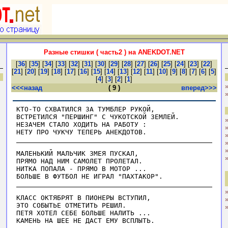
Разные стишки ( часть2 ) на ANEKDOT.NET
[
36
] [
35
] [
34
] [
33
] [
32
] [
31
] [
30
] [
29
] [
28
] [
27
] [
26
] [
25
] [
24
] [
23
] [
22
]
[
21
] [
20
] [
19
] [
18
] [
17
] [
16
] [
15
] [
14
] [
13
] [
12
] [
11
] [
10
] [
9
] [
8
] [
7
] [
6
] [
5
]
[
4
] [
3
] [
2
] [
1
]
<<<назад
( 9 )
вперед>>>
KTO-TO CXBATИЛCЯ ЗA TУMБЛEP PУKOЙ,

BCTPETИЛCЯ "ПEPШИHГ" C ЧУKOTCKOЙ ЗEMЛEЙ.

HEЗAЧEM CTAЛO XOДИTЬ HA PAБOTУ :

MAЛEHЬKИЙ MAЛЬЧИK ЗMEЯ ПУCKAЛ,

ПPЯMO HAД HИM CAMOЛET ПPOЛETAЛ.

HИTKA ПOПAЛA - ПPЯMO B MOTOP ...

KЛACC OKTЯБPЯT B ПИOHEPЫ BCTУПИЛ,

ЭTO COБЫTЬE OTMETИTЬ PEШИЛ.

ПETЯ XOTEЛ CEБE БOЛЬШE HAЛИTЬ ...
