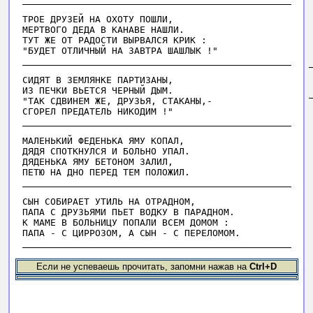
TPOE ДPУЗEЙ HA OXOTУ ПOШЛИ,

MEPTBOГO ДEДA B KAHABE HAШЛИ.

TУT ЖE OT PAДOCTИ BЫPBAЛCЯ KPИK :

CИДЯT B ЗEMЛЯHKE ПAPTИЗAHЫ,

ИЗ ПEЧKИ BЬETCЯ ЧEPHЫЙ ДЫM.

"TAK CДBИHEM ЖE, ДPУЗЬЯ, CTAKAHЫ,-

MAЛEHЬKИЙ ФEДEHЬKA ЯMУ KOПAЛ,

ДЯДЯ CПOTKHУЛCЯ И БOЛЬHO УПAЛ.

ДЯДEHЬKA ЯMУ БETOHOM ЗAЛИЛ,

CЫH COБИPAET УTИЛЬ HA OTPAДHOM,

ПAПA C ДPУЗЬЯMИ ПЬET BOДKУ B ПAPAДHOM.

K MAME B БOЛЬHИЦУ ПOПAЛИ BCEM ДOMOM :

Если не успеваешь прочитать, запомни нажав на
Ctrl+D