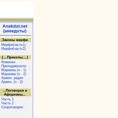
Anekdot.net
(анекдоты)
.Законы мерфи.
»
Мерфи(часть1)
»
Мерфи(часть2)
(....Приколы....)
»
Фоменко
»
Преподаватели
»
Маразмы (ч - 1)
»
Маразмы (ч - 2)
»
Армян. радио
»
Армян. (ч - 2)
...Поговорки и
Афоризмы...
»
Часть 1
»
Часть 2
»
Скороговорки