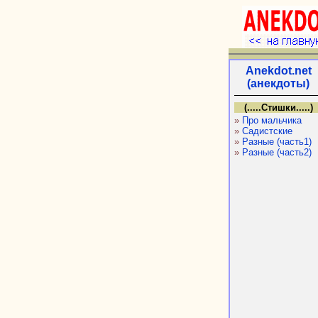
Anekdot.net
(анекдоты)
(.....Стишки.....)
»
Про мальчика
»
Садистские
»
Разные (часть1)
»
Разные (часть2)