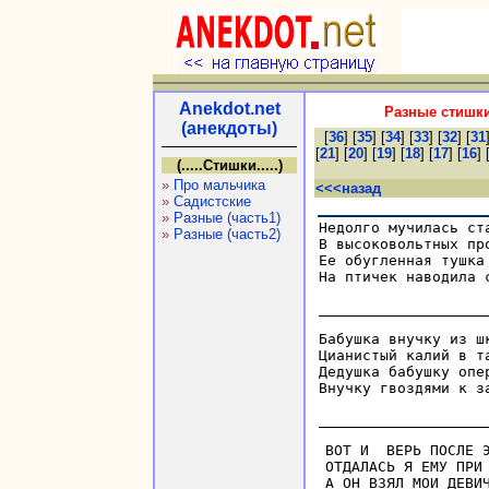
Anekdot.net
Разные стишки
(анекдоты)
[
36
] [
35
] [
34
] [
33
] [
32
] [
31
[
21
] [
20
] [
19
] [
18
] [
17
] [
16
] 
(.....Стишки.....)
»
Про мальчика
<<<назад
»
Садистские
»
Разные (часть1)
Недолго мучилась ста
»
Разные (часть2)
В высоковольтных про
Ее обугленная тушка

На птичек наводила с
Бабушка внучку из шк
Цианистый калий в та
Дедушка бабушку опер
Внучку гвоздями к за
ВОТ И  BEPЬ ПОСЛЕ Э
OTДAЛACЬ Я EMУ ПPИ 
A OH BЗЯЛ MOИ ДEBИЧ