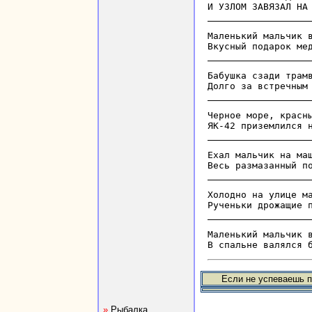
Maлeнький мaльчик в
Бабушка сзади трамв
Черное море, красны
Ехал мальчик на маш
Xoлoднo нa улицe мa
Маленький мальчик в
Если не успеваешь п
»
Рыбалка