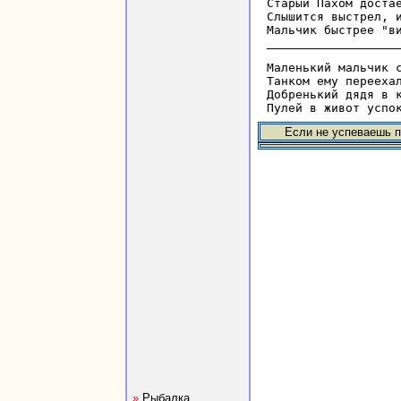
Старый Пахом достае
Слышится выстрел, и
Маленький мальчик с
Танком ему переехал
Добренький дядя в к
Если не успеваешь п
»
Рыбалка