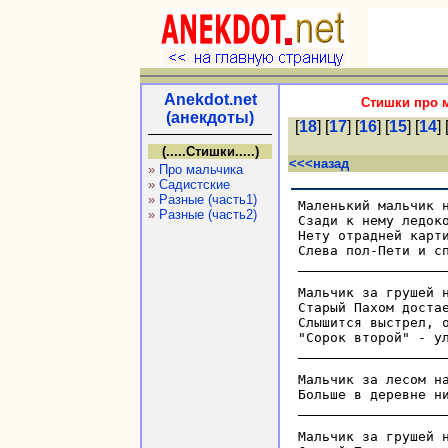
Anekdot.net
Стишки про 
(анекдоты)
[
18
] [
17
] [
16
] [
15
] [
14
] 
(.....Стишки.....)
<<<назад
»
Про мальчика
»
Садистские
»
Разные (часть1)
Маленький мальчик н
»
Разные (часть2)
Сзади к нему ледоко
Нету отрадней карти
Мальчик за грушей н
Старый Пахом достае
Слышится выстрел, о
Мальчик за лесом на
Мальчик за грушей н