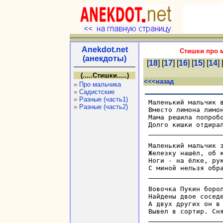
Anekdot.net
Стишки про 
(анекдоты)
[
18
] [
17
] [
16
] [
15
] [
14
] 
(.....Стишки.....)
<<<назад
»
Про мальчика
»
Садистские
»
Разные (часть1)
Маленький мальчик в
»
Разные (часть2)
Вместо лимона лимон
Мама решила попробо
Маленький мальчик з
Железку нашёл, об к
Ноги - на ёлке, рук
Вовочка Пукин борол
Найдены двое соседе
А двух других он в 