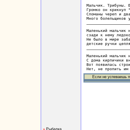
Мальчик. Трибуны. Б
Громко он крикнул "
Сломаны череп и два
Маленький мальчик н
сзади к нему ледоко
Не было в мире заба
Маленький мальчик н
С дома кирпичики вн
Вот появилась строи
Если не успеваешь п
»
Рыбалка