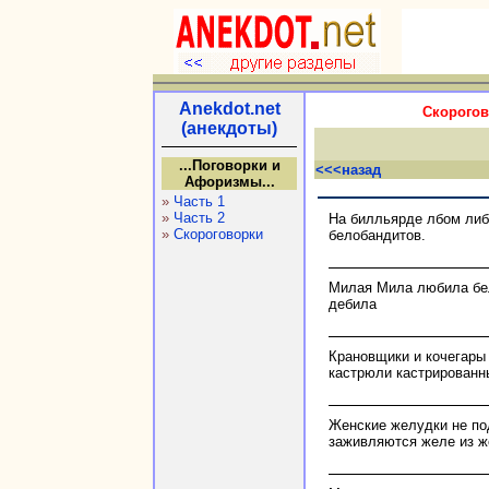
Anekdot.net
Скорогов
(анекдоты)
...Поговорки и
<<<назад
Афоризмы...
»
Часть 1
»
Часть 2
На билльярде лбом либ
»
Скороговорки
белобандитов.
Милая Мила любила бе
дебила
Крановщики и кочегары
кастрюли кастрированн
Женские желудки не по
заживляются желе из ж