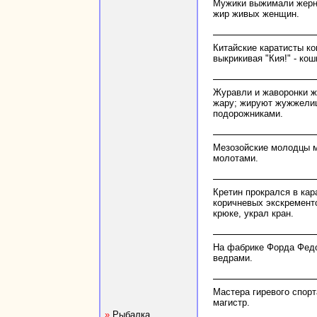
Мужики выжимали жерн
жир живых женщин.
Китайские каратисты к
выкрикивая "Кия!" - ко
Журавли и жаворонки 
жару; жируют жужжелиц
подорожниками.
Мезозойские молодцы 
молотами.
Кретин прокрался в кар
коричневых экскременто
крюке, украл кран.
На фабрике Форда Федо
ведрами.
Мастера гиревого спорт
магистр.
»
Рыбалка