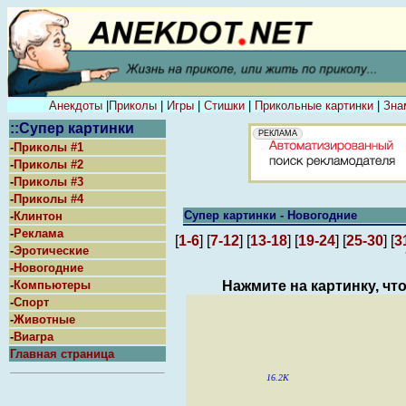
Анекдоты
|
Приколы
|
Игры
|
Стишки
|
Прикольные картинки
|
Зна
::Супер картинки
-
Приколы #1
-
Приколы #2
-
Приколы #3
-
Приколы #4
Супер картинки - Новогодние
-
Клинтон
-
Реклама
1-6
7-12
13-18
19-24
25-30
3
[
] [
] [
] [
] [
] [
-
Эротические
-
Новогодние
-
Компьютеры
Нажмите на картинку, чт
-
Спорт
-
Животные
-
Виагра
Главная страница
16.2K