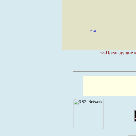
7.7K
<<Предыдущие к