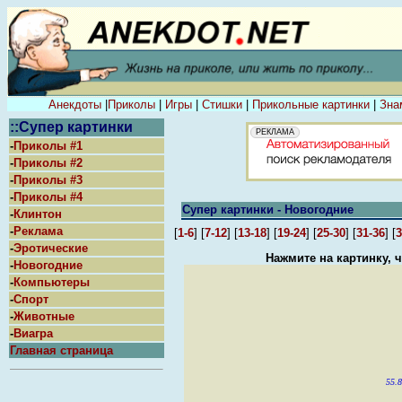
Анекдоты
|
Приколы
|
Игры
|
Стишки
|
Прикольные картинки
|
Зна
::Супер картинки
-
Приколы #1
-
Приколы #2
-
Приколы #3
-
Приколы #4
Супер картинки - Новогодние
-
Клинтон
-
Реклама
[
1-6
] [
7-12
] [
13-18
] [
19-24
] [
25-30
] [
31-36
] [
3
-
Эротические
Нажмите на картинку, 
-
Новогодние
-
Компьютеры
-
Спорт
-
Животные
-
Виагра
Главная страница
55.