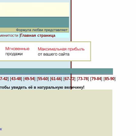
менитости
|
Главная страница
7-42
] [
43-48
] [
49-54
] [
55-60
] [
61-66
] [
67-72
] [
73-78
] [
79-84
] [
85-90
]
чтобы увидеть её в натуральную величину!
8K