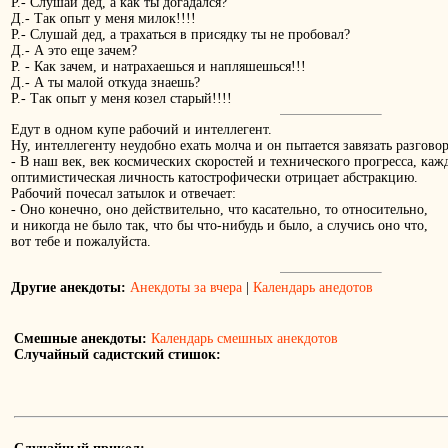
Р.- Слушай дед, а как ты догадался?
Д.- Так опыт у меня милок!!!!
Р.- Слушай дед, а трахаться в присядку ты не пробовал?
Д.- А это еще зачем?
Р. - Как зачем, и натрахаешься и напляшешься!!!
Д.- А ты малой откуда знаешь?
Р.- Так опыт у меня козел старый!!!!
Едут в одном купе рабочий и интеллегент.
Ну, интеллегенту неудобно ехать молча и он пытается завязать разговор
- В наш век, век космических скоростей и технического прогресса, каж
оптимистическая личность катострофически отрицает абстракцию.
Рабочий почесал затылок и отвечает:
- Оно конечно, оно действительно, что касательно, то относительно,
и никогда не было так, что бы что-нибудь и было, а случись оно что,
вот тебе и пожалуйста.
Другие анекдоты:
Анекдоты за вчера
|
Календарь анедотов
Смешные анекдоты:
Календарь смешных анекдотов
Случайный садистский стишок: