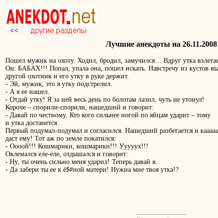
Лучшие анекдоты на 26.11.2008
Пошел мужик на охоту. Ходил, бродил, замучился… Вдруг утка взлетае
Он: БАБАХ!!! Попал, упала она, пошел искать. Навстречу из кустов в
другой охотник и его утку в руке держит.
- Эй, мужик, это я утку подстрелил.
- А я ее нашел.
- Отдай утку! Я за ней весь день по болотам лазил, чуть не утонул!
Короче – спорили-спорили, нашедший и говорит:
- Давай по честному. Кто кого сильнее ногой по яйцам ударит – тому
и утка достанется.
Первый подумал-подумал и согласился. Нашедший разбегается и каааа
даст ему! Тот аж по земле покатился:
- Оооой!!! Кошмарики, кошмарики!!! Ууууух!!!
Оклемался еле-еле, отдышался и говорит:
- Ну, ты очень сильно меня ударил! Теперь давай я.
- Да забери ты ее к ё$#ной матери! Нужна мне твоя утка!?