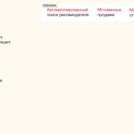
т.
ыходит
ак