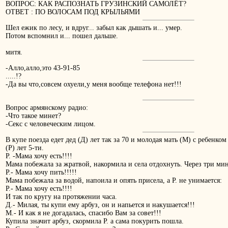
ВОПРОС: КАК РАСПОЗНАТЬ ГРУЗИНСКИЙ САМОЛЁТ?
ОТВЕТ : ПО ВОЛОСАМ ПОД КРЫЛЬЯМИ
Шел ежик по лесу, и вдруг... забыл как дышать и... умер.
Потом вспомнил и... пошел дальше.
митя.
-Алло,алло,это 43-91-85
.....!?
-Да вы что,совсем oхуели,у меня вообще телефона нет!!!
Вопрос армянскому радио:
-Что такое минет?
-Секс с человеческим лицом.
В купе поезда едет дед (Д) лет так за 70 и молодая мать (М) с ребенком
(Р) лет 5-ти.
Р. -Мама хочу есть!!!!
Мама побежала за жратвой, накормила и села отдохнуть. Через три ми
Р.- Мама хочу пить!!!!!
Мама побежала за водой, напоила и опять присела, а Р. не унимается:
Р.- Мама хочу есть!!!!
И так по кругу на протяжении часа.
Д.- Милая, ты купи ему арбуз, он и напьется и накушается!!!
М.- И как я не догадалась, спасибо Вам за совет!!!
Купила значит арбуз, скормила Р. а сама покурить пошла.