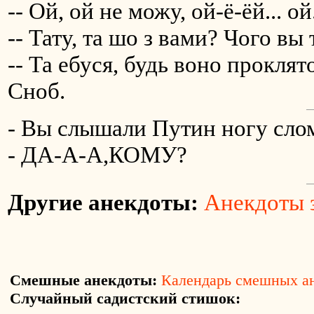
-- Ой, ой не можу, ой-ё-ёй... ой.
-- Тату, та шо з вами? Чого вы 
-- Та ебуся, будь воно проклят
Сноб.
- Вы слышали Путин ногу сло
- ДА-А-А,КОМУ?
Другие анекдоты:
Анекдоты з
Смешные анекдоты:
Календарь смешных а
Случайный садистский стишок: