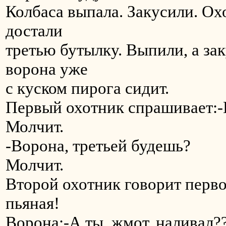
Колбаса выпала. Закусили. Ох
достали
третью бутылку. Выпили, а зак
ворона уже
с куском пирога сидит.
Первый охотник спрашивает:-В
Молчит.
-Ворона, третьей будешь?
Молчит.
Второй охотник говорит первом
пьяная!
Ворона:-А ты, жмот, наливал?