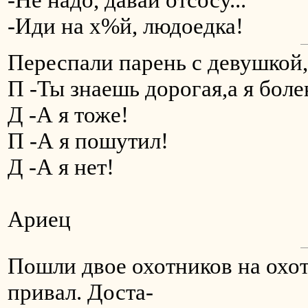
-Иди на х%й, людoедка!
Переспали парень с девушкой,
П -Ты знаешь дорогая,а я бол
Д -А я тоже!
П -А я пошутил!
Д -А я нет!
Ариец
Пошли двое охотников на охот
привал. Доста-