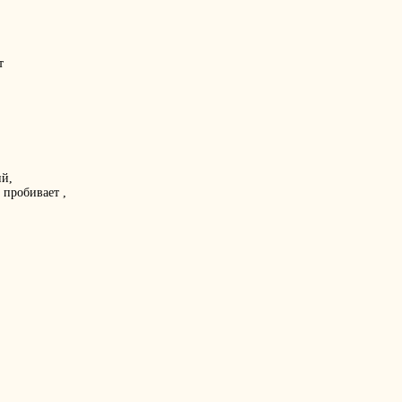
т
ий,
 пробивает ,