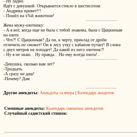
- Ну ладно.
Идёт с девушкой. Открывается стекло в шестисотом:
- Андрюха привет!!!
- Пошёл на х%й животное!
Жена мужу-охотнику:
- А я вот, когда еще не была с тобой знакома, была с Цыцкиным
на охоте.
- Что?! С Цыцкиным? Да он, к черту, приклад от дроби
отличить не сможет! Он в лесу утку с кабаном путает! В слона
с двух метров не попадет! Да какой из него охотник?!
- Hу я не знаю... Hу правда... Hо ему всегда охота!..
-Девушка, сколько вам лет?
-Тридцать.
-А сразу не даш!
-Почему? Дам.
Другие анекдоты:
Анекдоты за вчера
|
Календарь анедотов
Смешные анекдоты:
Календарь смешных анекдотов
Случайный садистский стишок: