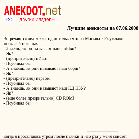
Лучшие анекдоты на 07.06.2008
Встречаются два хохла, один только что из Москвы. Обсуждают
москалей поганых.
- Знаешь, як он называют наше пЫво?
- Як?
- (презрительно) пИво.
- Поубивал бы!
- А знаешь, як они называют наш борщ?
- Як?
- (презрительно) первое.
- Поубивал бы!
- А знаешь, як они называют наш КД ПЗУ?
- Як?
- (еще более презрительно) CD ROM!
- Поубивал бы!
Когда я просыпаюсь утром после пьянки и изо рта у меня свисает