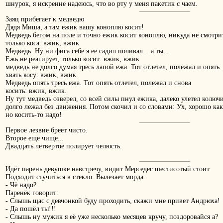
шнурок, я искренне надеюсь, что во рту у меня пакетик с чаем.
Заяц прибегает к медведю
Дядя Миша, а там ежик вашу коноплю косит!
Медведь бегом на поле и точно ежик косит коноплю, никуда не смотри
только коса: вжик, вжик
Медведь: Ну ни фига себе я ее садил поливал... а ты...
Ежь не реагирует, только косит: вжик, вжик
медведь не долго думая тресь лапой ежа. Тот отлетел, полежал и опять
хвать косу: вжик, вжик.
Медведь опять тресь ежа. Тот опять отлетел, полежал и снова
косить: вжик, вжик.
Ну тут медведь озверел, со всей силы пнул ежика, далеко улетел колюч
долго лежал без движения. Потом скочил и со словами: Ух, хорошо как
но косить-то надо!
Первое лезвие бреет чисто.
Второе еще чище...
Двадцать четвертое полирует челюсть.
Идёт парень девушке навстречу, видит Мерседес шестисотый стоит.
Подходит стучиться в стекло. Вылезает морда:
- Чё надо?
Паренёк говорит:
- Слышь щас с девчонкой буду проходить, скажи мне привет Андрюха!
- Да пошёл ты!!!
- Слышь ну мужик я её уже несколько месяцев кручу, поздоровайся а?