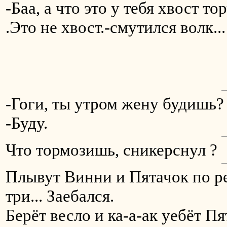
-Баа, а что это у тебя хвост то
.Это не хвост.-смутился волк...
-Гоги, ты утром жену будишь?
-Буду.
Что тормозишь, сникерснул ?
Плывут Винни и Пятачок по рек
три... Заебался.
Берёт весло и ка-а-ак уебёт П