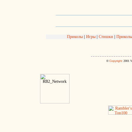
Приколы
|
Игры
|
Стишки
|
Приколь
- - - - - - - - - - - - - - - - - - - - - - - 
©
Copyright
2001
V.