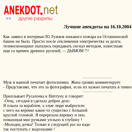
Лучшие анекдоты на 16.10.2004
Как заявил в интервью Ю.Лужков никакого пожара на Останкинской
башне не было. Просто после отключения электричества за долги,
телевизионщики пытались передавать сигнал методом, известным
еще со времен древних русичей, -- ДЫМОМ !!!
Муж в ванной печатает фотоснимки. Жена громко комментирует:
- Представляю, что это за фотографии, если их нужно печатать в темно
Приплывает Русалочка к Нептуну и говорит:
-Отец, сегодня я сделала доброе дело.
Я плыла за кораблем, а злые люди выбросили
с него на веревке какое-то существо с большой
круглой головой. Я перерезала веревку и оно,
помахивая мне ручками уплыло в глубину !
-Молодец дочка! Только в следущий раз на надо
так поступать с водолазами !