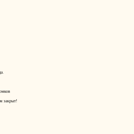
.
да.
ломков
ум закрыт!