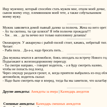
Ищу мужчину, который способен стать мужем мне, отцом моей дочке,
сыном моему отцу, племянником моей тете, а также собутыльником
моему мужу.
Мужик заявляется домой пьяный далеко за полночь. Жена на него орет:
- Ах ты скотина, ты где шлялся? Я тебя полночи прождала!!!
- Хм… ик… да ты вечно все только наполовину делаешь!
Океанариум. У аквариума с рыбой-пилой стоит, качаясь, небритый тип
Читает:
- Рыба пила... Да-а-а, надо бросать пить...
Два мужика мчатся в автомобиле, боясь опоздать на встречу Нового го
Подъезжают к железнодорожному переезду.
- Ты смотри направо, - говорит водитель, - а я буду смотреть налево,
чтобы не попасть под поезд.
Через секунду раздался грохот, и, когда приятели выбрались из-под об
автомобиля, водитель сказал:
- Надо было смотреть еще и вперед, тогда бы мы заметили, что шлагба
Другие анекдоты:
Анекдоты за вчера
|
Календарь анедотов
Смешные анекдоты:
Календарь смешных анекдотов