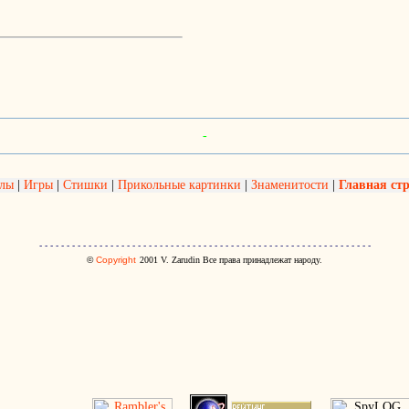
-
олы
|
Игры
|
Стишки
|
Прикольные картинки
|
Знаменитости
|
Главная ст
- - - - - - - - - - - - - - - - - - - - - - - - - - - - - - - - - - - - - - - - - - - - - - - - - - - - - - - - - - - - -
©
Copyright
2001
V. Zarudin Все права принадлежат народу.