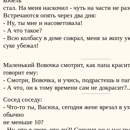
кобель
стал. На меня наскочил - чуть на части не раз
Встречаются опять через два дня:
- Ну, ты мне и насоветовала!
- А что такое?
- Всю колбасу в доме сожрал, меня за жопу ук
суке убежал!
Маленький Вовочка смотpит, как папа кpасит
говоpит ему:
- Смотpи, Вовочка, и учись, подpастешь и пап
- А что, он к тому вpемени сам не докpасит?..
Сосед соседу:
- Что-то ты, Васюха, сегодня жене врезал в ухо
обычно
не меньше 10?
- Ну, что я зверь что ли?! Сегодня же у нас 