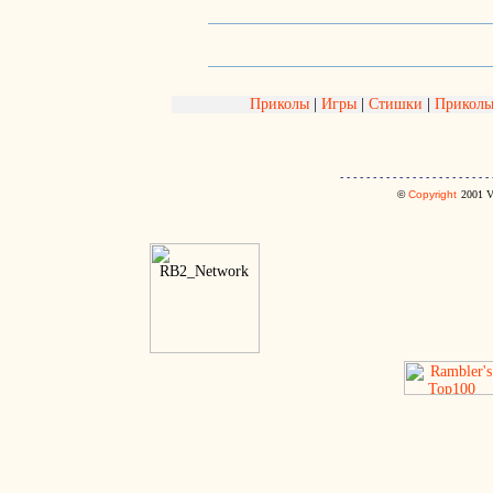
Приколы
|
Игры
|
Стишки
|
Приколь
- - - - - - - - - - - - - - - - - - - - - - - 
©
Copyright
2001
V.