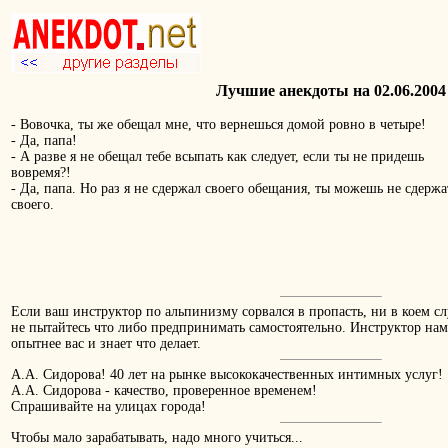
Лучшие анекдоты на 02.06.2004
- Вовочка, ты же обещал мне, что вернешься домой ровно в четыре!
- Да, папа!
- А разве я не обещал тебе всыпать как следует, если ты не придешь
вовремя?!
- Да, папа. Но раз я не сдержал своего обещания, ты можешь не сдержа
своего.
Если ваш инстpуктоp по альпинизму соpвался в пpопасть, ни в коем сл
не пытайтесь что либо пpедпpинимать самостоятельно. Инстpуктоp на
опытнее вас и знает что делает.
А.А. Сидорова! 40 лет на рынке высококачественных интимных услуг!
А.А. Сидорова - качество, проверенное временем!
Спрашивайте на улицах города!
Чтобы мало зарабатывать, надо много учиться...