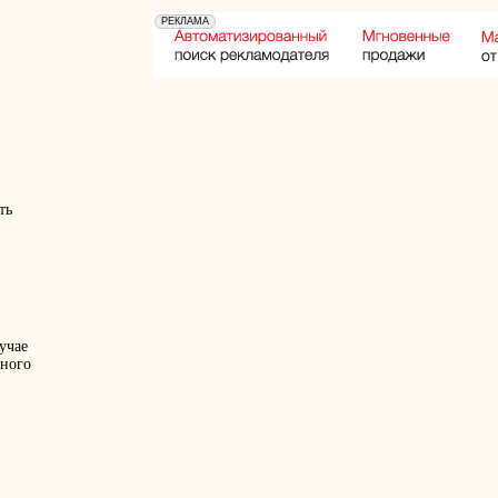
ть
учае
много