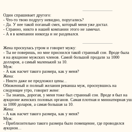
Один спрашивает другого:
- Что-то твою подругу невидно, поругались?
- Да. У нее такой поганый смех, который меня уже достал.
- Странно, никто в нашей компании этого не замечал.
- А я в компании никогда и не раздевался.
Жена проснулась утром и говорит мужу:
- Ты не поверишь, но мне приснился такой странный сон. Вроде была
я на аукционе мужских членов. Самой большой продали за 1000
долларов, а самый маленький за 10.
Муж:
- А как насчет такого размера, как у меня?
Жена:
- Никто даже не предложил цены...
Обиженный и полный желания реванша муж, проснувшись на
следующее утро, говорит жене:
- Ты знаешь, дорогая, у меня тоже был странный сон. Вроде я был на
аукционе женских половых органов. Самая плотная и миниатюрная уш
за 1000 доларов, а самая большая за 10.
Жена:
- А как насчет такого размера, как у меня?
Муж:
- Приблизительно такого размера было помещение, где проводился
аукцион...