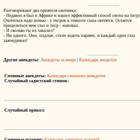
Разговаривают два приятеля охотника:
- Hедавно я был в Африке и нашел эффективный способ охоты на тигро
Охотиться надо ночью - у тигров в темноте глаза светятся. Остается
прицелиться меж глаз и тигр - наповал.
- И сколько ты их завалил?
- Hи одного. Они, подлые, стали ходить парами, и каждый один глаз
зажмуривал!
Другие анекдоты:
Анекдоты за вчера
|
Календарь анедотов
Смешные анекдоты:
Календарь смешных анекдотов
Случайный садистский стишок:
Случайный прикол:
Смешные истории:
Календарь смешных историй