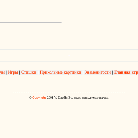
-
олы
|
Игры
|
Стишки
|
Прикольные картинки
|
Знаменитости
|
Главная ст
- - - - - - - - - - - - - - - - - - - - - - - - - - - - - - - - - - - - - - - - - - - - - - - - - - - - - - - - - - - - -
©
Copyright
2001
V. Zarudin Все права принадлежат народу.