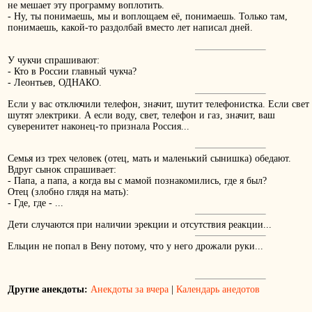
не мешает эту программу воплотить.
- Ну, ты понимаешь, мы и воплощаем её, понимаешь. Только там,
понимаешь, какой-то раздолбай вместо лет написал дней.
У чукчи спрашивают:
- Кто в России главный чукча?
- Леонтьев, ОДНАКО.
Если у вас отключили телефон, значит, шутит телефонистка. Если свет 
шутят электрики. А если воду, свет, телефон и газ, значит, ваш
суверенитет наконец-то признала Россия...
Семья из трех человек (отец, мать и маленький сынишка) обедают.
Вдруг сынок спрашивает:
- Папа, а папа, а когда вы с мамой познакомились, где я был?
Отец (злобно глядя на мать):
- Где, где - ...
Дети случаются при наличии эрекции и отсутствия реакции...
Ельцин не попал в Вену потому, что у него дрожали руки...
Другие анекдоты:
Анекдоты за вчера
|
Календарь анедотов