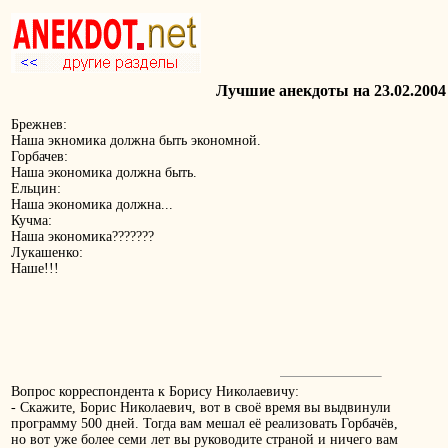
Лучшие анекдоты на 23.02.2004
Бpежнев:
Hаша экномика должна быть экономной.
Гоpбачев:
Hаша экономика должна быть.
Ельцин:
Hаша экономика должна...
Кучма:
Hаша экономика???????
Лукашенко:
Hаше!!!
Вопрос корреспондента к Борису Николаевичу:
- Скажите, Борис Николаевич, вот в своё время вы выдвинули
программу 500 дней. Тогда вам мешал её реализовать Горбачёв,
но вот уже более семи лет вы руководите страной и ничего вам