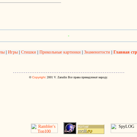
-
олы
|
Игры
|
Стишки
|
Прикольные картинки
|
Знаменитости
|
Главная ст
- - - - - - - - - - - - - - - - - - - - - - - - - - - - - - - - - - - - - - - - - - - - - - - - - - - - - - - - - - - - -
©
Copyright
2001
V. Zarudin Все права принадлежат народу.