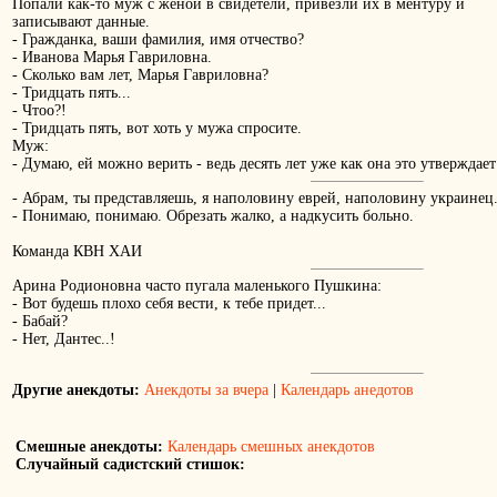
Попали как-то муж с женой в свидетели, привезли их в ментуру и
записывают данные.
- Гражданка, ваши фамилия, имя отчество?
- Иванова Марья Гавриловна.
- Сколько вам лет, Марья Гавриловна?
- Тридцать пять...
- Чтоо?!
- Тридцать пять, вот хоть у мужа спросите.
Муж:
- Думаю, ей можно верить - ведь десять лет уже как она это утверждает
- Абрам, ты представляешь, я наполовину еврей, наполовину украинец
- Понимаю, понимаю. Обрезать жалко, а надкусить больно.
Команда КВН ХАИ
Арина Родионовна часто пугала маленького Пушкина:
- Вот будешь плохо себя вести, к тебе придет...
- Бабай?
- Нет, Дантес..!
Другие анекдоты:
Анекдоты за вчера
|
Календарь анедотов
Смешные анекдоты:
Календарь смешных анекдотов
Случайный садистский стишок: