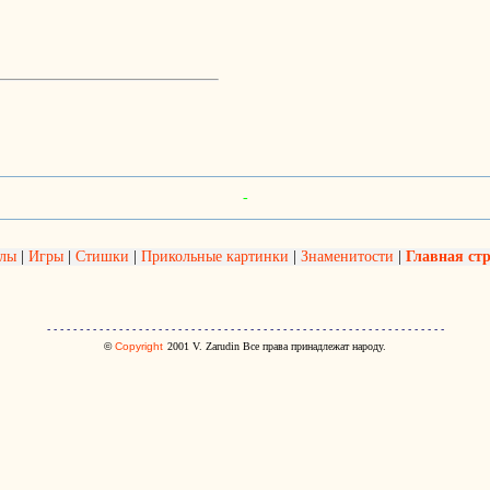
-
олы
|
Игры
|
Стишки
|
Прикольные картинки
|
Знаменитости
|
Главная ст
- - - - - - - - - - - - - - - - - - - - - - - - - - - - - - - - - - - - - - - - - - - - - - - - - - - - - - - - - - - - -
©
Copyright
2001
V. Zarudin Все права принадлежат народу.