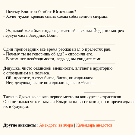
- Почему Клинтон бомбит Югославию?
- Хочет чужой кровью смыть следы собственной спермы.
- Эх, какой же я был тогда еще зеленый, - сказал Йода, посмотрев
первую часть Звездных Войн.
Один проповедник все время рассказывал о прелестях рая.
- Почему ты не говоришь об аде? - спросили его.
- В этом нет необходимости, ведь ад вы увидите сами.
Девушка, чисто селянской внешности, влетает в аудитоpию
с опозданием на полчаса.
- Ой, пpастите, я отут бигла, бигла, опизднылася...
- Hет, девушка, вы не опизднылись, вы ох%ели...
Татьяна Дьяченко заняла первое место на конкурсе экстрасенсов.
Она не только читает мысли Ельцина на расстоянии, но и предугадыва
их в будущем.
Другие анекдоты:
Анекдоты за вчера
|
Календарь анедотов