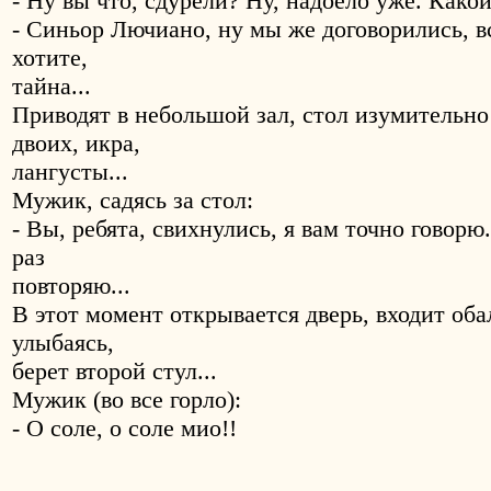
- Ну вы что, сдурели? Ну, надоело уже. Како
- Синьор Лючиано, ну мы же договорились, вс
хотите,
тайна...
Приводят в небольшой зал, стол изумительно
двоих, икра,
лангусты...
Мужик, садясь за стол:
- Вы, ребята, свихнулись, я вам точно говор
раз
повторяю...
В этот момент открывается дверь, входит оба
улыбаясь,
берет второй стул...
Мужик (во все горло):
- О соле, о соле мио!!