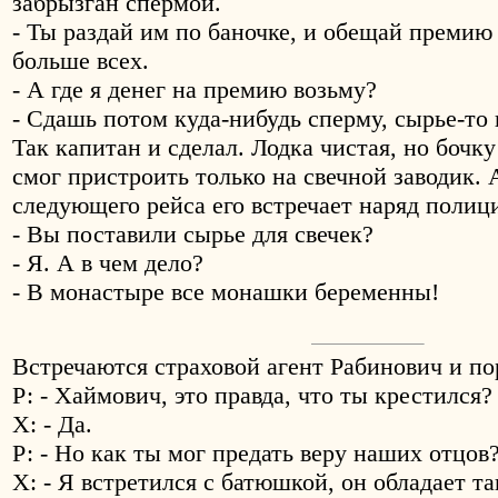
забрызган спермой.
- Ты раздай им по баночке, и обещай премию 
больше всех.
- А где я денег на премию возьму?
- Сдашь потом куда-нибудь сперму, сырье-то 
Так капитан и сделал. Лодка чистая, но бочк
смог пристроить только на свечной заводик. 
следующего рейса его встречает наряд полиц
- Вы поставили сырье для свечек?
- Я. А в чем дело?
- В монастыре все монашки беременны!
Встречаются страховой агент Рабинович и п
Р: - Хаймович, это правда, что ты крестился?
Х: - Да.
Р: - Но как ты мог предать веру наших отцов
Х: - Я встретился с батюшкой, он обладает т