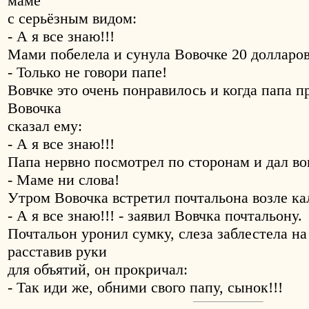
маме
с серьёзным видом:
- А я все знаю!!!
Мами побелела и сунула Вовочке 20 долларов
- Только не говори папе!
Вовчке это очень понравилось и когда папа п
Вовочка
сказал ему:
- А я все знаю!!!
Папа нервно посмотрел по сторонам и дал во
- Маме ни слова!
Утром Вовочка встретил почтальона возле ка
- А я все знаю!!! - заявил Вовчка почтальону.
Почтальон уронил сумку, слеза заблестела на 
расставив руки
для объятий, он прокричал:
- Так иди же, обними свого папу, сынoк!!!