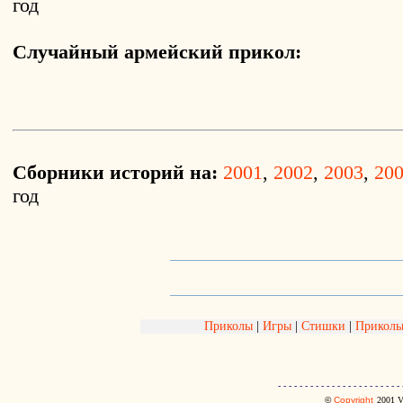
год
Случайный армейский прикол:
Сборники историй на:
2001
,
2002
,
2003
,
20
год
Приколы
|
Игры
|
Стишки
|
Приколь
- - - - - - - - - - - - - - - - - - - - - - - 
©
Copyright
2001
V.