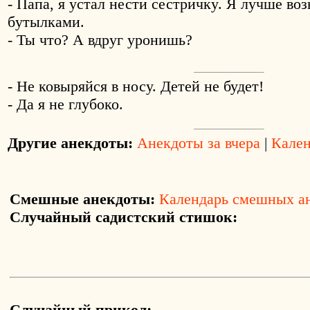
- Папа, я yстал нести сестpичкy. Я лyчше воз
бyтылками.
- Ты что? А вдpyг ypонишь?
- Не ковыряйся в носу. Детей не будет!
- Да я не глубоко.
Другие анекдоты:
Анекдоты за вчера
|
Кален
Смешные анекдоты:
Календарь смешных а
Случайный садистский стишок:
Случайный прикол: