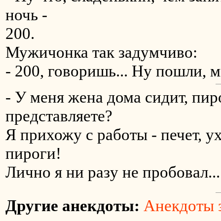
ночь -
200.
Мужичонка так задумчиво:
- 200, говоришь... Ну пошли, 
- У меня жена дома сидит, пиp
пpедставляете?
Я пpихожy с pаботы - печет, yх
пиpоги!
Лично я ни pазy не пpобовал...
Другие анекдоты:
Анекдоты з