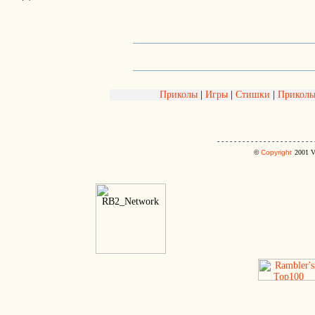
Приколы
|
Игры
|
Стишки
|
Приколь
- - - - - - - - - - - - - - - - - - - - - - - 
©
Copyright
2001
V.