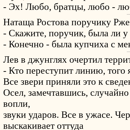
- Эх! Любо, бpатцы, любо - люб
Натаща Ростова поручику Рже
- Скажите, поручик, была ли у
- Конечно - была купчиха с м
Лев в джунглях очертил терри
- Кто переступит линию, того 
Все звери приняли это к сведе
Осел, замечтавшись, случайно 
вопли,
звуки ударов. Все в ужасе. Че
выскакивает оттуда