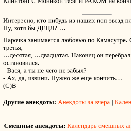
Клинтон! С Моникой тебе И РАКОМ не конч
Интересно, кто-нибудь из наших поп-звезд п
Ну, хотя бы ДЕЦЛ? …
Парочка занимается любовью по Камасутре. О
третья,
…десятая, …двадцатая. Наконец он перебрал
остановился.
- Вася, а ты не чего не забыл?
- Ах, да, извини. Нужно же еще кончить…
(C)B
Другие анекдоты:
Анекдоты за вчера
|
Кален
Смешные анекдоты:
Календарь смешных а